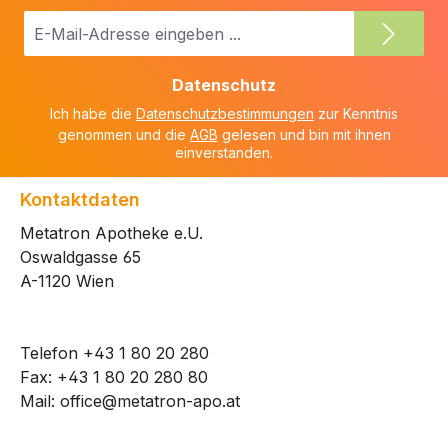
E-
Mail-
Adresse
Datenschutz
*
Ich habe die
Datenschutzbestimmungen
zur Kenntnis
genommen und die
AGB
gelesen und bin mit ihnen
einverstanden.
Kontaktdaten
Metatron Apotheke e.U.
Oswaldgasse 65
A-1120 Wien
Telefon
+43 1 80 20 280
Fax: +43 1 80 20 280 80
Mail:
office@metatron-apo.at