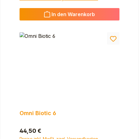
In den Warenkorb
Omni Biotic 6
Regulärer Preis:
44,50 €
Preise inkl. MwSt. zzgl. Versandkosten