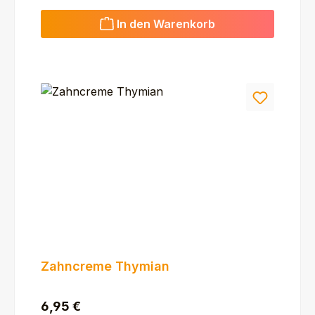
In den Warenkorb
Zahncreme Thymian
Regulärer Preis:
6,95 €