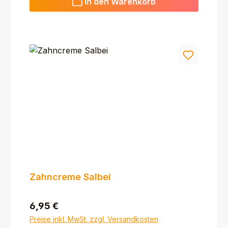
In den Warenkorb
Zahncreme Salbei
Regulärer Preis:
6,95 €
Preise inkl. MwSt. zzgl. Versandkosten