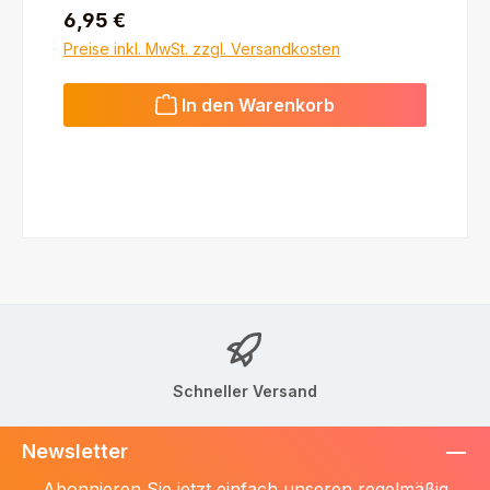
Regulärer Preis:
6,95 €
Preise inkl. MwSt. zzgl. Versandkosten
In den Warenkorb
Schneller Versand
Newsletter
Abonnieren Sie jetzt einfach unseren regelmäßig