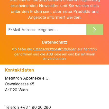
erscheinenden Newsletter und Sie werden stets
unter den Ersten sein, über neue Produkte und
Angebote informiert werden.
E-
Mail-
Adresse
Datenschutz
*
Ich habe die
Datenschutzbestimmungen
zur Kenntnis
genommen und die
AGB
gelesen und bin mit ihnen
einverstanden.
Kontaktdaten
Metatron Apotheke e.U.
Oswaldgasse 65
A-1120 Wien
Telefon
+43 1 80 20 280