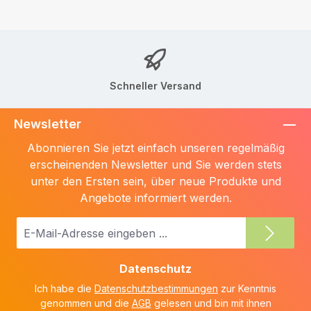
Schneller Versand
Newsletter
Abonnieren Sie jetzt einfach unseren regelmäßig
erscheinenden Newsletter und Sie werden stets
unter den Ersten sein, über neue Produkte und
Angebote informiert werden.
E-
Mail-
Adresse
Datenschutz
*
Ich habe die
Datenschutzbestimmungen
zur Kenntnis
genommen und die
AGB
gelesen und bin mit ihnen