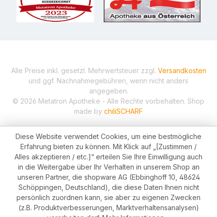
Alle Preise inkl. gesetzl. Mehrwertsteuer zzgl.
Versandkosten
und ggf. Nachnahmegebühren, wenn nicht anders
angegeben.
© 2026 Metatron Apotheke - Alle Rechte vorbehalten. Shop
made by
chiliSCHARF
Diese Website verwendet Cookies, um eine bestmögliche
Erfahrung bieten zu können. Mit Klick auf „[Zustimmen /
Alles akzeptieren / etc.]“ erteilen Sie Ihre Einwilligung auch
in die Weitergabe über Ihr Verhalten in unserem Shop an
unseren Partner, die shopware AG (Ebbinghoff 10, 48624
Schöppingen, Deutschland), die diese Daten Ihnen nicht
persönlich zuordnen kann, sie aber zu eigenen Zwecken
(z.B. Produktverbesserungen, Marktverhaltensanalysen)