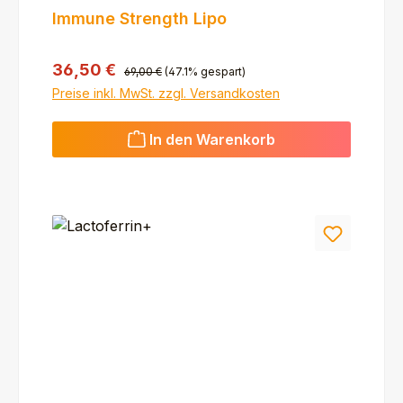
Immune Strength Lipo
Regulärer Preis:
Verkaufspreis:
36,50 €
69,00 €
(47.1% gespart)
Preise inkl. MwSt. zzgl. Versandkosten
In den Warenkorb