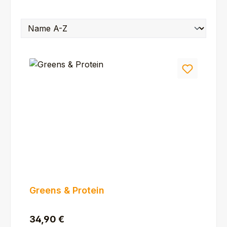
Greens & Protein
Regulärer Preis:
34,90 €