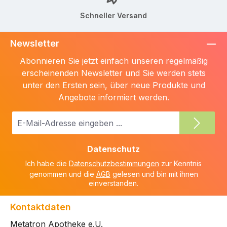
Schneller Versand
Newsletter
Abonnieren Sie jetzt einfach unseren regelmäßig
erscheinenden Newsletter und Sie werden stets
unter den Ersten sein, über neue Produkte und
Angebote informiert werden.
E-
Mail-
Adresse
Datenschutz
*
Ich habe die
Datenschutzbestimmungen
zur Kenntnis
genommen und die
AGB
gelesen und bin mit ihnen
einverstanden.
Kontaktdaten
Metatron Apotheke e.U.