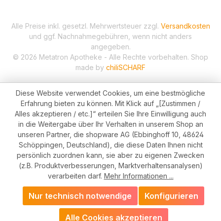
Alle Preise inkl. gesetzl. Mehrwertsteuer zzgl.
Versandkosten
und ggf. Nachnahmegebühren, wenn nicht anders
angegeben.
© 2026 Metatron Apotheke - Alle Rechte vorbehalten. Shop
made by
chiliSCHARF
Diese Website verwendet Cookies, um eine bestmögliche
Erfahrung bieten zu können. Mit Klick auf „[Zustimmen /
Alles akzeptieren / etc.]“ erteilen Sie Ihre Einwilligung auch
in die Weitergabe über Ihr Verhalten in unserem Shop an
unseren Partner, die shopware AG (Ebbinghoff 10, 48624
Schöppingen, Deutschland), die diese Daten Ihnen nicht
persönlich zuordnen kann, sie aber zu eigenen Zwecken
(z.B. Produktverbesserungen, Marktverhaltensanalysen)
verarbeiten darf.
Mehr Informationen ...
Nur technisch notwendige
Konfigurieren
Alle Cookies akzeptieren