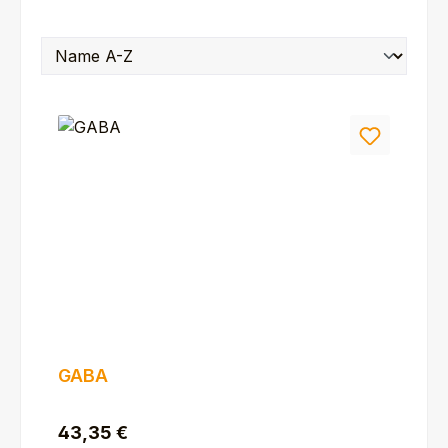
GABA
Regulärer Preis:
43,35 €