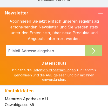
Newsletter
Abonnieren Sie jetzt einfach unseren regelmäßig
erscheinenden Newsletter und Sie werden stets
unter den Ersten sein, über neue Produkte und
Angebote informiert werden.
E-
Mail-
Adresse
Datenschutz
*
Ich habe die
Datenschutzbestimmungen
zur Kenntnis
genommen und die
AGB
gelesen und bin mit ihnen
einverstanden.
Kontaktdaten
Metatron Apotheke e.U.
Oswaldgasse 65