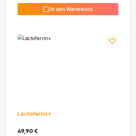
In den Warenkorb
Lactoferrin+
Regulärer Preis:
49,90 €