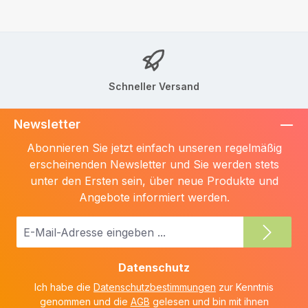
Schneller Versand
Newsletter
Abonnieren Sie jetzt einfach unseren regelmäßig
erscheinenden Newsletter und Sie werden stets
unter den Ersten sein, über neue Produkte und
Angebote informiert werden.
E-
Mail-
Adresse
Datenschutz
*
Ich habe die
Datenschutzbestimmungen
zur Kenntnis
genommen und die
AGB
gelesen und bin mit ihnen