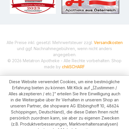
Alle Preise inkl. gesetzl. Mehrwertsteuer zzgl.
Versandkosten
und ggf. Nachnahmegebühren, wenn nicht anders
angegeben.
© 2026 Metatron Apotheke - Alle Rechte vorbehalten. Shop
made by
chiliSCHARF
Diese Website verwendet Cookies, um eine bestmögliche
Erfahrung bieten zu können. Mit Klick auf „[Zustimmen /
Alles akzeptieren / etc.]“ erteilen Sie Ihre Einwilligung auch
in die Weitergabe über Ihr Verhalten in unserem Shop an
unseren Partner, die shopware AG (Ebbinghoff 10, 48624
Schöppingen, Deutschland), die diese Daten Ihnen nicht
persönlich zuordnen kann, sie aber zu eigenen Zwecken
(z.B. Produktverbesserungen, Marktverhaltensanalysen)