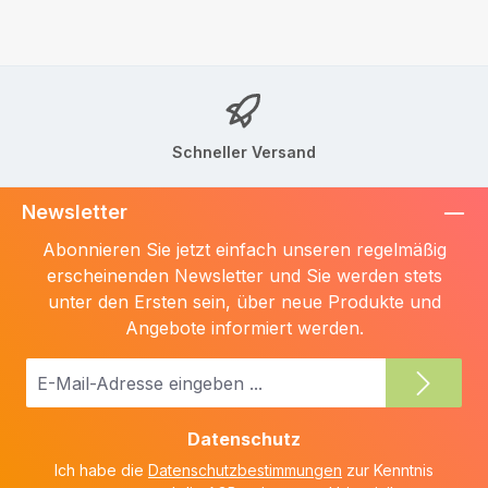
Schneller Versand
Newsletter
Abonnieren Sie jetzt einfach unseren regelmäßig
erscheinenden Newsletter und Sie werden stets
unter den Ersten sein, über neue Produkte und
Angebote informiert werden.
E-
Mail-
Adresse
Datenschutz
*
Ich habe die
Datenschutzbestimmungen
zur Kenntnis