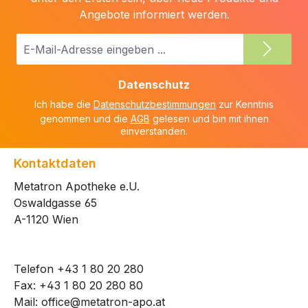
Angebote informiert werden.
E-
Mail-
Adresse
Datenschutz
*
Ich habe die
Datenschutzbestimmungen
zur Kenntnis
genommen und die
AGB
gelesen und bin mit ihnen
einverstanden.
Kontaktdaten
Metatron Apotheke e.U.
Oswaldgasse 65
A-1120 Wien
Telefon
+43 1 80 20 280
Fax: +43 1 80 20 280 80
Mail:
office@metatron-apo.at