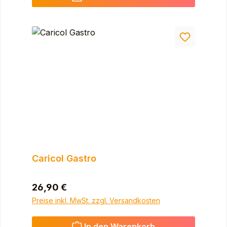
Caricol Gastro
Regulärer Preis:
26,90 €
Preise inkl. MwSt. zzgl. Versandkosten
In den Warenkorb