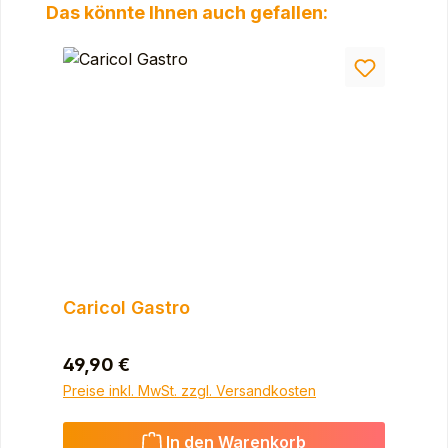
Produktgalerie überspringen
Das könnte Ihnen auch gefallen:
Caricol Gastro
Regulärer Preis:
49,90 €
Preise inkl. MwSt. zzgl. Versandkosten
In den Warenkorb