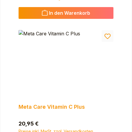
In den Warenkorb
Meta Care Vitamin C Plus
Regulärer Preis:
20,95 €
Preise inkl. MwSt. zzgl. Versandkosten