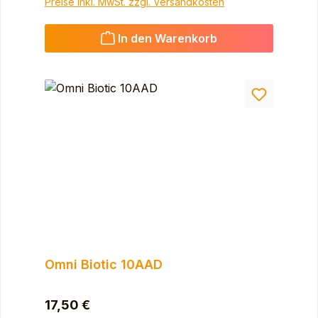
Preise inkl. MwSt. zzgl. Versandkosten
In den Warenkorb
Omni Biotic 10AAD
Regulärer Preis:
17,50 €