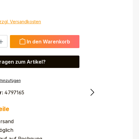
 zzgl. Versandkosten
 Gib den gewünschten Wert ein oder benutze die Schaltfl
In den Warenkorb
ragen zum Artikel?
 hinzufügen
r:
4797165
eile
ersand
glich
auf auf Rechnung