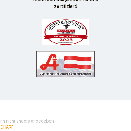
zertifiziert!
n nicht anders angegeben.
iSCHARF