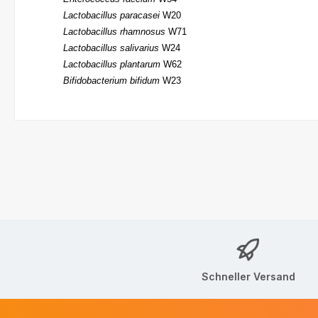
Lactobacillus paracasei
W20
Lactobacillus rhamnosus
W71
Lactobacillus salivarius
W24
Lactobacillus plantarum
W62
Bifidobacterium bifidum
W23
Schneller Versand