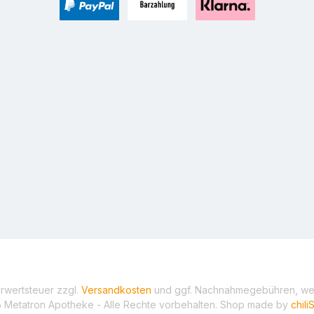
PayPal
Zahlung bei Selbstabholung
Pay with Klarna
hrwertsteuer zzgl.
Versandkosten
und ggf. Nachnahmegebühren, wen
 Metatron Apotheke - Alle Rechte vorbehalten. Shop made by
chil