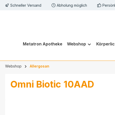
Schneller Versand
Abholung möglich
Persön
springen
Zur Hauptnavigation springen
Metatron Apotheke
Webshop
Körperli
Webshop
Allergosan
Omni Biotic 10AAD
Bildergalerie überspringen