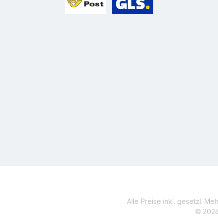
Benutzerdefiniertes Bild 1
Benutzerdefiniertes Bild 2
Alle Preise inkl. gesetzl. Me
© 2026