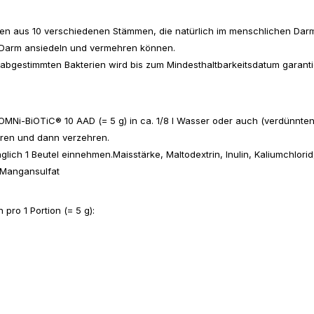
rien aus 10 verschiedenen Stämmen, die natürlich im menschlichen Dar
m Darm ansiedeln und vermehren können.
abgestimmten Bakterien wird bis zum Mindesthaltbarkeitsdatum garantie
MNi-BiOTiC® 10 AAD (= 5 g) in ca. 1/8 l Wasser oder auch (verdünnten) 
hren und dann verzehren.
äglich 1 Beutel einnehmen.
Maisstärke, Maltodextrin, Inulin, Kaliumchlor
 Mangansulfat
ro 1 Portion (= 5 g):