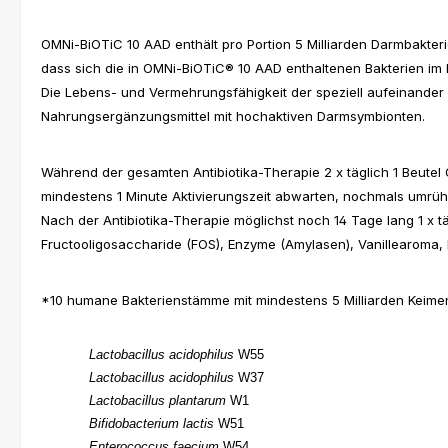
OMNi-BiOTiC 10 AAD enthält pro Portion 5 Milliarden Darmbakte
dass sich die in OMNi-BiOTiC® 10 AAD enthaltenen Bakterien i
Die Lebens- und Vermehrungsfähigkeit der speziell aufeinander 
Nahrungsergänzungsmittel mit hochaktiven Darmsymbionten.
Während der gesamten Antibiotika-Therapie 2 x täglich 1 Beutel O
mindestens 1 Minute Aktivierungszeit abwarten, nochmals umrü
Nach der Antibiotika-Therapie möglichst noch 14 Tage lang 1 x t
Fructooligosaccharide (FOS), Enzyme (Amylasen), Vanillearoma,
*10 humane Bakterienstämme mit mindestens 5 Milliarden Keimen p
Lactobacillus acidophilus
W55
Lactobacillus acidophilus
W37
Lactobacillus plantarum
W1
Bifidobacterium lactis
W51
Enterococcus faecium
W54