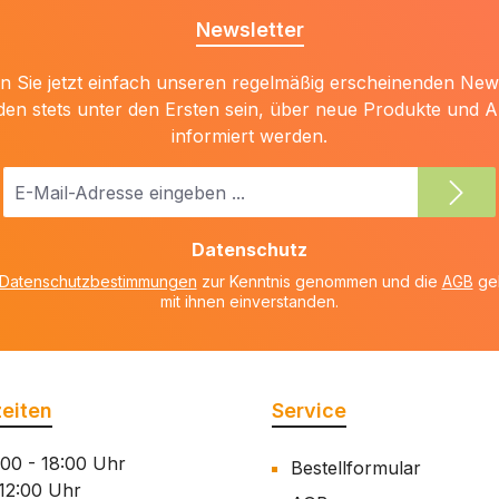
Newsletter
 Sie jetzt einfach unseren regelmäßig erscheinenden New
den stets unter den Ersten sein, über neue Produkte und 
informiert werden.
E-
Mail-
Adresse
Datenschutz
*
Datenschutzbestimmungen
zur Kenntnis genommen und die
AGB
gel
mit ihnen einverstanden.
eiten
Service
:00 - 18:00 Uhr
Bestellformular
 12:00 Uhr