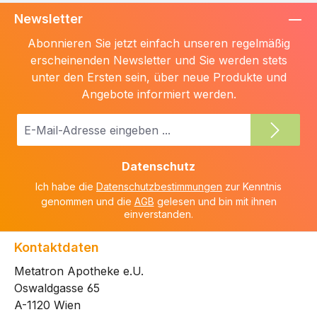
Newsletter
Abonnieren Sie jetzt einfach unseren regelmäßig
erscheinenden Newsletter und Sie werden stets
unter den Ersten sein, über neue Produkte und
Angebote informiert werden.
E-
Mail-
Adresse
Datenschutz
*
Ich habe die
Datenschutzbestimmungen
zur Kenntnis
genommen und die
AGB
gelesen und bin mit ihnen
einverstanden.
Kontaktdaten
Metatron Apotheke e.U.
Oswaldgasse 65
A-1120 Wien