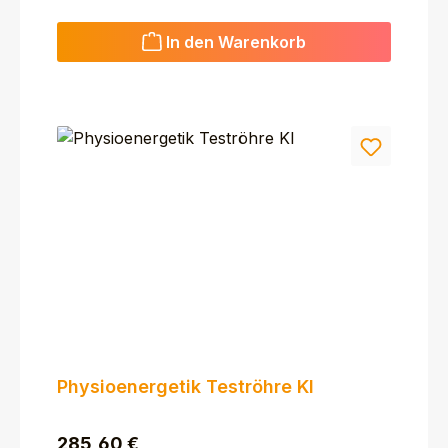
In den Warenkorb
Physioenergetik Teströhre Kl
Regulärer Preis:
285,60 €