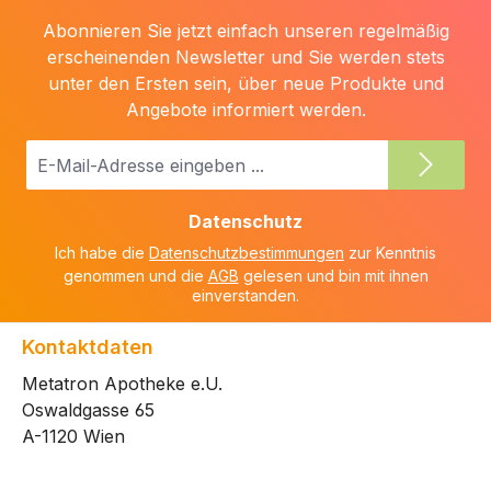
Abonnieren Sie jetzt einfach unseren regelmäßig
erscheinenden Newsletter und Sie werden stets
unter den Ersten sein, über neue Produkte und
Angebote informiert werden.
E-
Mail-
Adresse
Datenschutz
*
Ich habe die
Datenschutzbestimmungen
zur Kenntnis
genommen und die
AGB
gelesen und bin mit ihnen
einverstanden.
Kontaktdaten
Metatron Apotheke e.U.
Oswaldgasse 65
A-1120 Wien