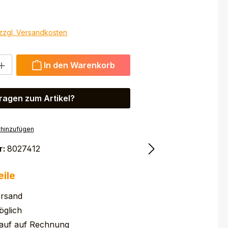
 zzgl. Versandkosten
 Gib den gewünschten Wert ein oder benutze die Schaltfl
In den Warenkorb
ragen zum Artikel?
 hinzufügen
r:
8027412
eile
ersand
glich
auf auf Rechnung