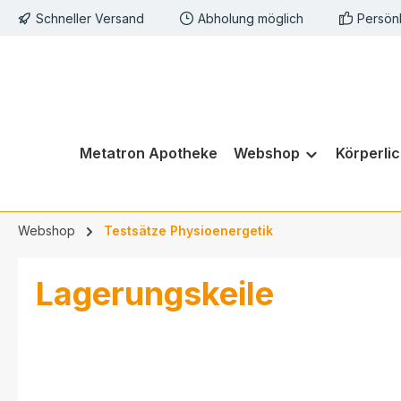
Schneller Versand
Abholung möglich
Persön
springen
Zur Hauptnavigation springen
Metatron Apotheke
Webshop
Körperli
Webshop
Testsätze Physioenergetik
Lagerungskeile
Bildergalerie überspringen