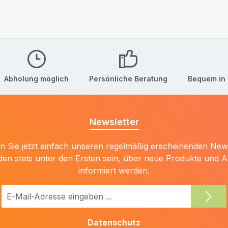
Abholung möglich
Persönliche Beratung
Bequem in 
Newsletter
 Sie jetzt einfach unseren regelmäßig erscheinenden New
den stets unter den Ersten sein, über neue Produkte und 
informiert werden.
E-
Mail-
Adresse
Datenschutz
*