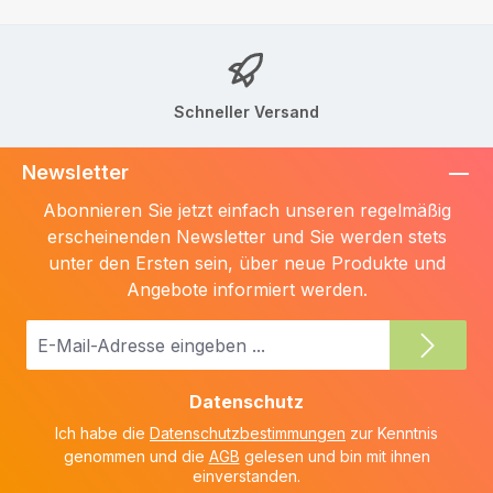
Schneller Versand
Newsletter
Abonnieren Sie jetzt einfach unseren regelmäßig
erscheinenden Newsletter und Sie werden stets
unter den Ersten sein, über neue Produkte und
Angebote informiert werden.
E-
Mail-
Adresse
Datenschutz
*
Ich habe die
Datenschutzbestimmungen
zur Kenntnis
genommen und die
AGB
gelesen und bin mit ihnen
einverstanden.