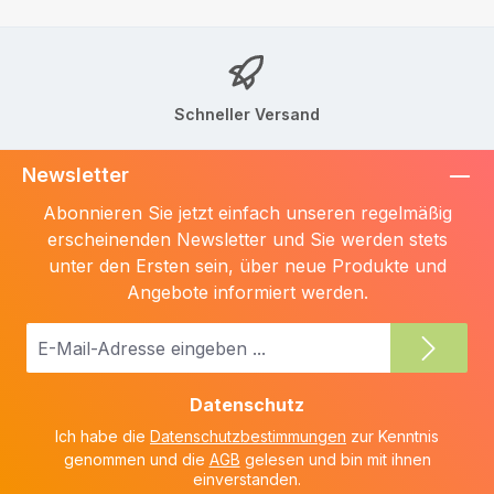
Schneller Versand
Newsletter
Abonnieren Sie jetzt einfach unseren regelmäßig
erscheinenden Newsletter und Sie werden stets
unter den Ersten sein, über neue Produkte und
Angebote informiert werden.
E-
Mail-
Adresse
Datenschutz
*
Ich habe die
Datenschutzbestimmungen
zur Kenntnis
genommen und die
AGB
gelesen und bin mit ihnen
einverstanden.