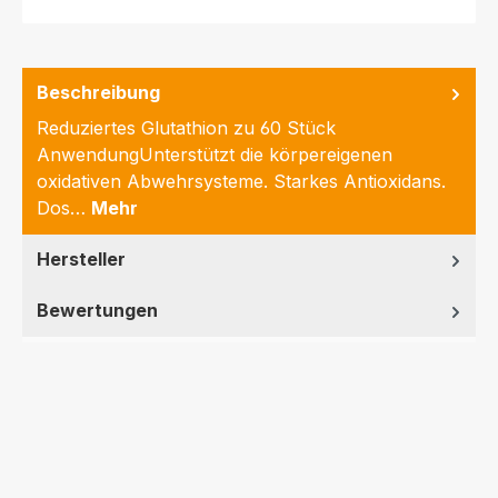
Beschreibung
Reduziertes Glutathion zu 60 Stück
AnwendungUnterstützt die körpereigenen
oxidativen Abwehrsysteme. Starkes Antioxidans.
Dos…
Mehr
Hersteller
Bewertungen