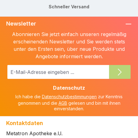
Schneller Versand
Newsletter
Abonnieren Sie jetzt einfach unseren regelmäßig
erscheinenden Newsletter und Sie werden stets
unter den Ersten sein, über neue Produkte und
Angebote informiert werden.
E-
Mail-
Adresse
Datenschutz
*
Ich habe die
Datenschutzbestimmungen
zur Kenntnis
genommen und die
AGB
gelesen und bin mit ihnen
einverstanden.
Kontaktdaten
Metatron Apotheke e.U.