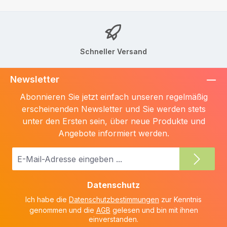
Schneller Versand
Newsletter
Abonnieren Sie jetzt einfach unseren regelmäßig
erscheinenden Newsletter und Sie werden stets
unter den Ersten sein, über neue Produkte und
Angebote informiert werden.
E-
Mail-
Adresse
Datenschutz
*
Ich habe die
Datenschutzbestimmungen
zur Kenntnis
genommen und die
AGB
gelesen und bin mit ihnen
einverstanden.