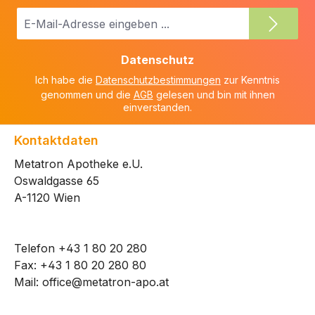
E-
Mail-
Adresse
Datenschutz
*
Ich habe die
Datenschutzbestimmungen
zur Kenntnis
genommen und die
AGB
gelesen und bin mit ihnen
einverstanden.
Kontaktdaten
Metatron Apotheke e.U.
Oswaldgasse 65
A-1120 Wien
Telefon
+43 1 80 20 280
Fax: +43 1 80 20 280 80
Mail:
office@metatron-apo.at