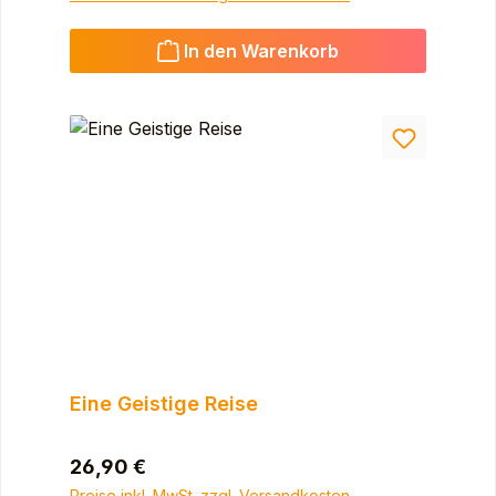
In den Warenkorb
Eine Geistige Reise
Regulärer Preis:
26,90 €
Preise inkl. MwSt. zzgl. Versandkosten