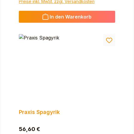
Preise inkl. MwSt. zzgl. Versandkosten
In den Warenkorb
Praxis Spagyrik
Regulärer Preis:
56,60 €