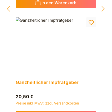
In den Warenkorb
Ganzheitlicher Impfratgeber
Regulärer Preis:
20,50 €
Preise inkl. MwSt. zzgl. Versandkosten