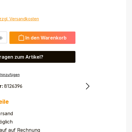
 zzgl. Versandkosten
 Gib den gewünschten Wert ein oder benutze die Schaltfl
In den Warenkorb
ragen zum Artikel?
 hinzufügen
r:
8126396
eile
ersand
glich
auf auf Rechnung