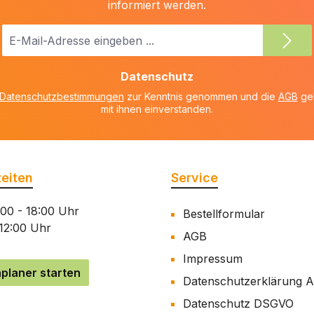
informiert werden.
E-
Mail-
Adresse
Datenschutz
*
Datenschutzbestimmungen
zur Kenntnis genommen und die
AGB
gel
mit ihnen einverstanden.
eiten
Service
:00 - 18:00 Uhr
Bestellformular
 12:00 Uhr
AGB
Impressum
planer starten
Datenschutzerklärung 
Datenschutz DSGVO