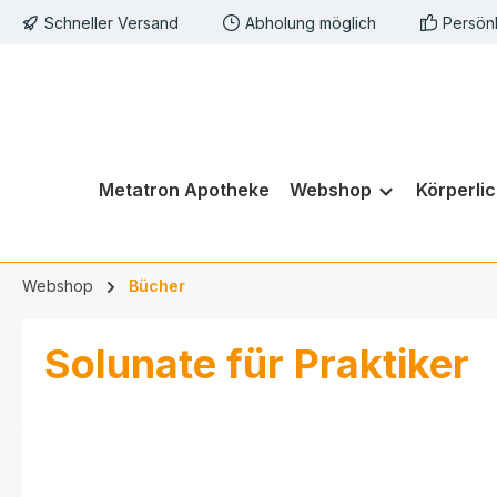
Schneller Versand
Abholung möglich
Persön
springen
Zur Hauptnavigation springen
Metatron Apotheke
Webshop
Körperli
Webshop
Bücher
Solunate für Praktiker
Bildergalerie überspringen