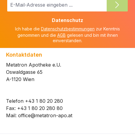
E-
Mail-
Adresse
Datenschutz
*
Ich habe die
Datenschutzbestimmungen
zur Kenntnis
genommen und die
AGB
gelesen und bin mit ihnen
einverstanden.
Kontaktdaten
Metatron Apotheke e.U.
Oswaldgasse 65
A-1120 Wien
Telefon
+43 1 80 20 280
Fax: +43 1 80 20 280 80
Mail:
office@metatron-apo.at