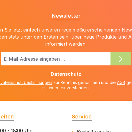
Newsletter
 Sie jetzt einfach unseren regelmäßig erscheinenden New
den stets unter den Ersten sein, über neue Produkte und 
informiert werden.
E-
Mail-
Adresse
Datenschutz
*
Datenschutzbestimmungen
zur Kenntnis genommen und die
AGB
gel
mit ihnen einverstanden.
eiten
Service
:00 - 18:00 Uhr
Bestellformular