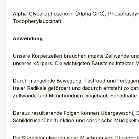
Alpha-Glycerophoscholin (Alpha GPC), Phosphatidylse
Tocopherylsuccinat)
Anwendung
Unsere Körperzellen brauchen intakte Zellwände und
unseres Körpers. Die wichtigsten Bausteine intakter 
Durch mangelnde Bewegung, Fastfood und Fertiggerich
freier Radikale gefördert und dadurch entsteht oxida
Zellwände und Mitochondrien eingebaut. Schadhafte 
Daraus resultierende Folgen können Übergewischt, 
Schilddrüsenüberfunktion und chronische Müdigkeit s
Die Supplementierung einer Mischung von Phospholip