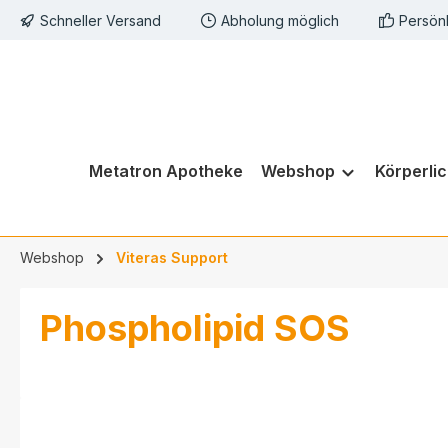
Schneller Versand
Abholung möglich
Persön
springen
Zur Hauptnavigation springen
Metatron Apotheke
Webshop
Körperli
Webshop
Viteras Support
Phospholipid SOS
Bildergalerie überspringen