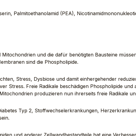
rin, Palmitoethanolamid (PEA), Nicotinamidmononukleotid 
 Mitochondrien und die dafür benötigten Bausteine müssen 
Membranen sind die Phospholipide.
ten, Stress, Dysbiose und damit einhergehender reduziert
tiver Stress. Freie Radikale beschädigen Phospholipide und
Mitochondrien produzieren nun ihrerseits freie Radikale 
Diabetes Typ 2, Stoffwechselerkrankungen, Herzerkranku
ein.
iden und anderer Zellwandbestandteile hat eine Verbesse