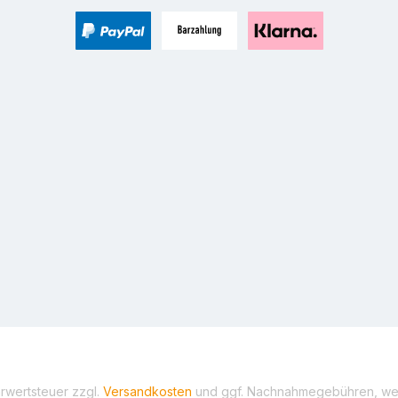
PayPal
Zahlung bei Selbstabholung
Pay with Klarna
hrwertsteuer zzgl.
Versandkosten
und ggf. Nachnahmegebühren, wen