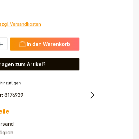
 zzgl. Versandkosten
 Gib den gewünschten Wert ein oder benutze die Schaltfl
In den Warenkorb
ragen zum Artikel?
 hinzufügen
r:
8176939
eile
ersand
glich