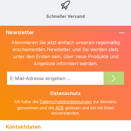
Schneller Versand
Newsletter
Abonnieren Sie jetzt einfach unseren regelmäßig
erscheinenden Newsletter und Sie werden stets
unter den Ersten sein, über neue Produkte und
Angebote informiert werden.
E-
Mail-
Adresse
Datenschutz
*
Ich habe die
Datenschutzbestimmungen
zur Kenntnis
genommen und die
AGB
gelesen und bin mit ihnen
einverstanden.
Kontaktdaten