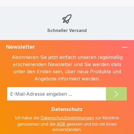
Schneller Versand
Newsletter
Abonnieren Sie jetzt einfach unseren regelmäßig
erscheinenden Newsletter und Sie werden stets
unter den Ersten sein, über neue Produkte und
Angebote informiert werden.
E-
Mail-
Adresse
Datenschutz
*
Ich habe die
Datenschutzbestimmungen
zur Kenntnis
genommen und die
AGB
gelesen und bin mit ihnen
einverstanden.