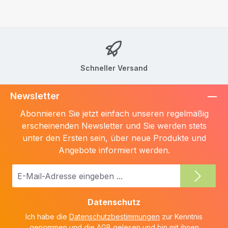
Schneller Versand
Newsletter
Abonnieren Sie jetzt einfach unseren regelmäßig
erscheinenden Newsletter und Sie werden stets
unter den Ersten sein, über neue Produkte und
Angebote informiert werden.
E-
Mail-
Adresse
Datenschutz
*
Ich habe die
Datenschutzbestimmungen
zur Kenntnis
genommen und die
AGB
gelesen und bin mit ihnen