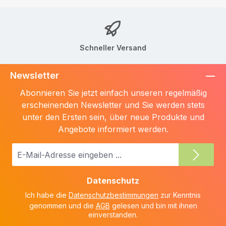
Schneller Versand
Newsletter
Abonnieren Sie jetzt einfach unseren regelmäßig
erscheinenden Newsletter und Sie werden stets
unter den Ersten sein, über neue Produkte und
Angebote informiert werden.
E-
Mail-
Adresse
Datenschutz
*
Ich habe die
Datenschutzbestimmungen
zur Kenntnis
genommen und die
AGB
gelesen und bin mit ihnen
einverstanden.