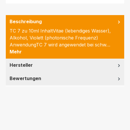
Beschreibung
TC 7 zu 10ml InhaltVitae (lebendiges Wasser),
Alkohol, Violett (photonische Frequenz)
AnwendungTC 7 wird angewendet bei schw…
Mehr
Hersteller
Bewertungen