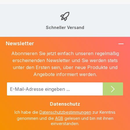
Schneller Versand
Newsletter
Abonnieren Sie jetzt einfach unseren regelmäßig
erscheinenden Newsletter und Sie werden stets
unter den Ersten sein, über neue Produkte und
Angebote informiert werden.
E-
Mail-
Adresse
Datenschutz
*
Ich habe die
Datenschutzbestimmungen
zur Kenntnis
genommen und die
AGB
gelesen und bin mit ihnen
einverstanden.