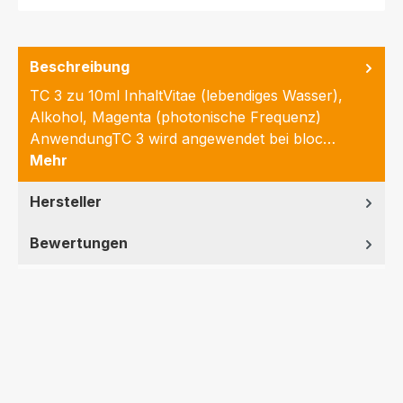
Beschreibung
TC 3 zu 10ml InhaltVitae (lebendiges Wasser),
Alkohol, Magenta (photonische Frequenz)
AnwendungTC 3 wird angewendet bei bloc…
Mehr
Hersteller
Bewertungen