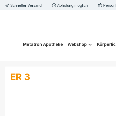
Schneller Versand
Abholung möglich
Persön
springen
Zur Hauptnavigation springen
Metatron Apotheke
Webshop
Körperli
ER 3
Bildergalerie überspringen