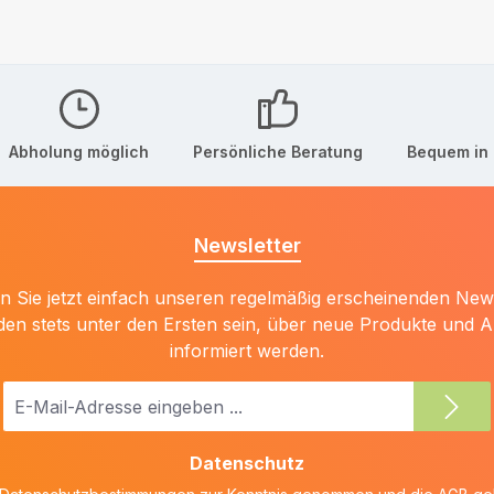
Abholung möglich
Persönliche Beratung
Bequem in 
Newsletter
 Sie jetzt einfach unseren regelmäßig erscheinenden New
den stets unter den Ersten sein, über neue Produkte und 
informiert werden.
E-
Mail-
Adresse
Datenschutz
*