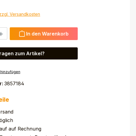
 zzgl. Versandkosten
 Gib den gewünschten Wert ein oder benutze die Schaltfl
In den Warenkorb
ragen zum Artikel?
 hinzufügen
r:
3857184
eile
ersand
glich
auf auf Rechnung