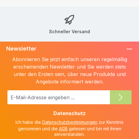
Schneller Versand
Newsletter
Abonnieren Sie jetzt einfach unseren regelmäßig
erscheinenden Newsletter und Sie werden stets
unter den Ersten sein, über neue Produkte und
Angebote informiert werden.
E-
Mail-
Adresse
Datenschutz
*
Ich habe die
Datenschutzbestimmungen
zur Kenntnis
genommen und die
AGB
gelesen und bin mit ihnen
einverstanden.