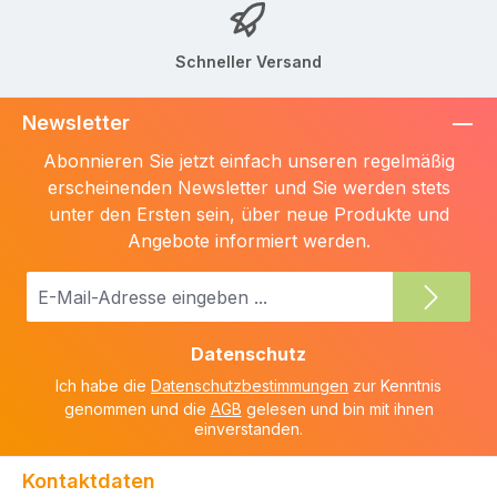
Schneller Versand
Newsletter
Abonnieren Sie jetzt einfach unseren regelmäßig
erscheinenden Newsletter und Sie werden stets
unter den Ersten sein, über neue Produkte und
Angebote informiert werden.
E-
Mail-
Adresse
Datenschutz
*
Ich habe die
Datenschutzbestimmungen
zur Kenntnis
genommen und die
AGB
gelesen und bin mit ihnen
einverstanden.
Kontaktdaten