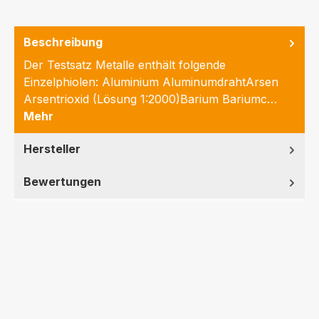
Beschreibung
Der Testsatz Metalle enthält folgende
Einzelphiolen: Aluminium AluminumdrahtArsen
Arsentrioxid (Lösung 1:2000)Barium Bariumc…
Mehr
Hersteller
Bewertungen