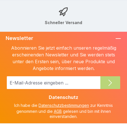
Schneller Versand
Newsletter
Abonnieren Sie jetzt einfach unseren regelmäßig
erscheinenden Newsletter und Sie werden stets
unter den Ersten sein, über neue Produkte und
Angebote informiert werden.
E-
Mail-
Adresse
Datenschutz
*
Ich habe die
Datenschutzbestimmungen
zur Kenntnis
genommen und die
AGB
gelesen und bin mit ihnen
einverstanden.