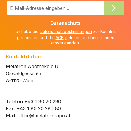
E-
Mail-
Adresse
Datenschutz
*
Ich habe die
Datenschutzbestimmungen
zur Kenntnis
genommen und die
AGB
gelesen und bin mit ihnen
einverstanden.
Kontaktdaten
Metatron Apotheke e.U.
Oswaldgasse 65
A-1120 Wien
Telefon
+43 1 80 20 280
Fax: +43 1 80 20 280 80
Mail:
office@metatron-apo.at