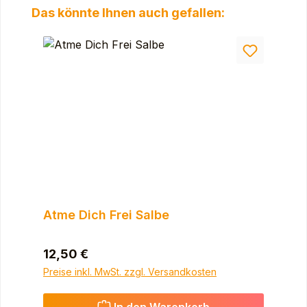
Produktgalerie überspringen
Das könnte Ihnen auch gefallen:
Atme Dich Frei Salbe
Regulärer Preis:
12,50 €
Preise inkl. MwSt. zzgl. Versandkosten
In den Warenkorb