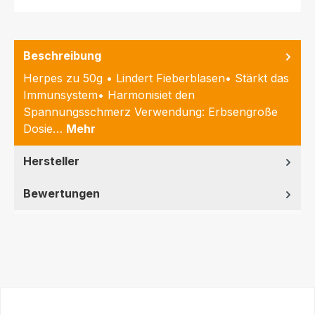
Beschreibung
Herpes zu 50g • Lindert Fieberblasen• Stärkt das
Immunsystem• Harmonisiet den
Spannungsschmerz Verwendung: Erbsengroße
Dosie…
Mehr
Hersteller
Bewertungen