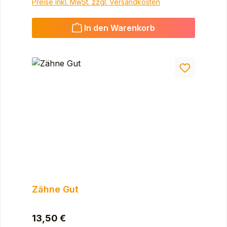
Preise inkl. MwSt. zzgl. Versandkosten
In den Warenkorb
Zähne Gut
Regulärer Preis:
13,50 €