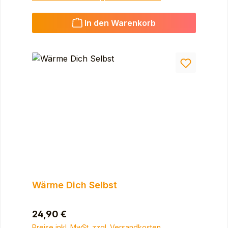
In den Warenkorb
Wärme Dich Selbst
Regulärer Preis:
24,90 €
Preise inkl. MwSt. zzgl. Versandkosten