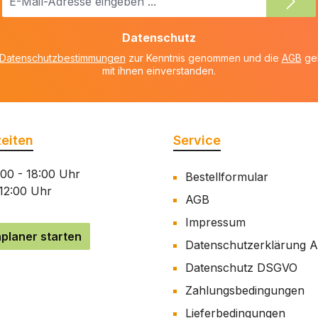
Mail-
Adresse
Datenschutz
*
Datenschutzbestimmungen
zur Kenntnis genommen und die
AGB
gel
mit ihnen einverstanden.
eiten
Service
:00 - 18:00 Uhr
Bestellformular
 12:00 Uhr
AGB
Impressum
planer starten
Datenschutzerklärung 
Datenschutz DSGVO
Zahlungsbedingungen
Lieferbedingungen