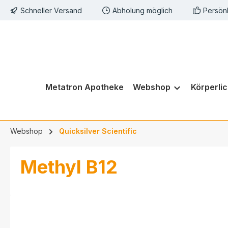
Schneller Versand
Abholung möglich
Persön
springen
Zur Hauptnavigation springen
Metatron Apotheke
Webshop
Körperli
Webshop
Quicksilver Scientific
Methyl B12
Bildergalerie überspringen