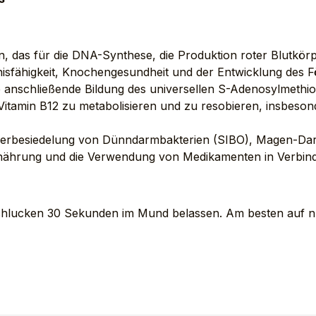
min, das für die DNA-Synthese, die Produktion roter Blutkö
tnisfähigkeit, Knochengesundheit und der Entwicklung des Fö
 anschließende Bildung des universellen S-Adenosylmeth
 Vitamin B12 zu metabolisieren und zu resobieren, insbes
 Überbesiedelung von Dünndarmbakterien (SIBO), Magen-Da
rnährung und die Verwendung von Medikamenten in Verbin
Schlucken 30 Sekunden im Mund belassen. Am besten auf 