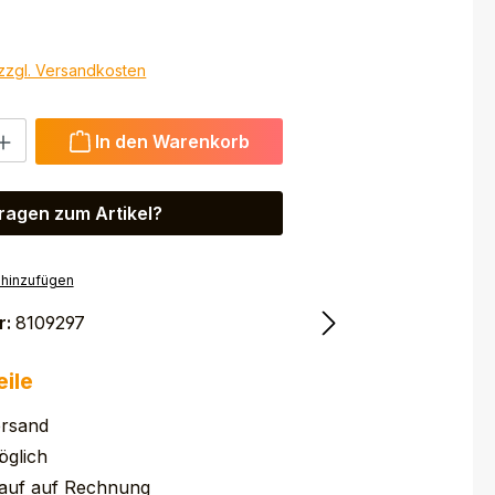
 zzgl. Versandkosten
 Gib den gewünschten Wert ein oder benutze die Schaltfl
In den Warenkorb
ragen zum Artikel?
 hinzufügen
r:
8109297
eile
ersand
glich
auf auf Rechnung