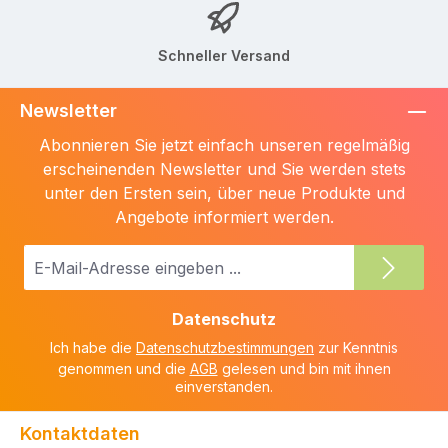
Schneller Versand
Newsletter
Abonnieren Sie jetzt einfach unseren regelmäßig
erscheinenden Newsletter und Sie werden stets
unter den Ersten sein, über neue Produkte und
Angebote informiert werden.
E-
Mail-
Adresse
Datenschutz
*
Ich habe die
Datenschutzbestimmungen
zur Kenntnis
genommen und die
AGB
gelesen und bin mit ihnen
einverstanden.
Kontaktdaten