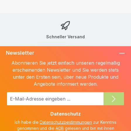
Schneller Versand
Newsletter
Abonnieren Sie jetzt einfach unseren regelmäßig
erscheinenden Newsletter und Sie werden stets
unter den Ersten sein, über neue Produkte und
Angebote informiert werden.
E-
Mail-
Adresse
Datenschutz
*
Ich habe die
Datenschutzbestimmungen
zur Kenntnis
genommen und die
AGB
gelesen und bin mit ihnen