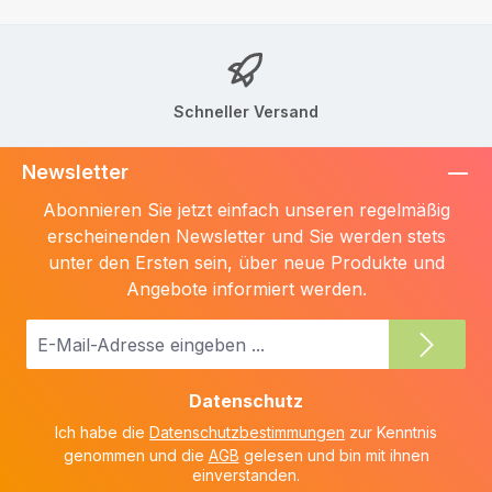
Schneller Versand
Newsletter
Abonnieren Sie jetzt einfach unseren regelmäßig
erscheinenden Newsletter und Sie werden stets
unter den Ersten sein, über neue Produkte und
Angebote informiert werden.
E-
Mail-
Adresse
Datenschutz
*
Ich habe die
Datenschutzbestimmungen
zur Kenntnis
genommen und die
AGB
gelesen und bin mit ihnen
einverstanden.