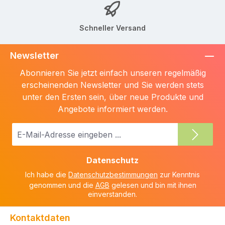
Schneller Versand
Newsletter
Abonnieren Sie jetzt einfach unseren regelmäßig
erscheinenden Newsletter und Sie werden stets
unter den Ersten sein, über neue Produkte und
Angebote informiert werden.
E-
Mail-
Adresse
Datenschutz
*
Ich habe die
Datenschutzbestimmungen
zur Kenntnis
genommen und die
AGB
gelesen und bin mit ihnen
einverstanden.
Kontaktdaten