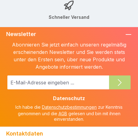
Schneller Versand
Newsletter
Abonnieren Sie jetzt einfach unseren regelmäßig
erscheinenden Newsletter und Sie werden stets
unter den Ersten sein, über neue Produkte und
Angebote informiert werden.
E-
Mail-
Adresse
Datenschutz
*
Ich habe die
Datenschutzbestimmungen
zur Kenntnis
genommen und die
AGB
gelesen und bin mit ihnen
einverstanden.
Kontaktdaten