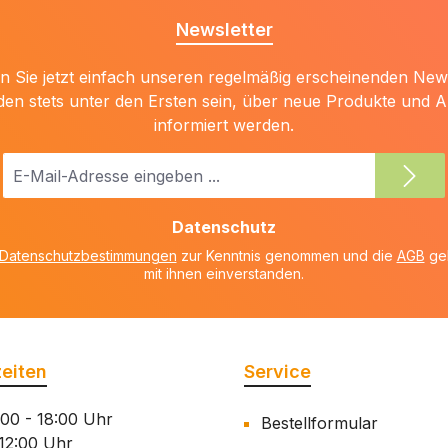
Newsletter
 Sie jetzt einfach unseren regelmäßig erscheinenden New
den stets unter den Ersten sein, über neue Produkte und 
informiert werden.
E-
Mail-
Adresse
Datenschutz
*
Datenschutzbestimmungen
zur Kenntnis genommen und die
AGB
gel
mit ihnen einverstanden.
eiten
Service
:00 - 18:00 Uhr
Bestellformular
 12:00 Uhr