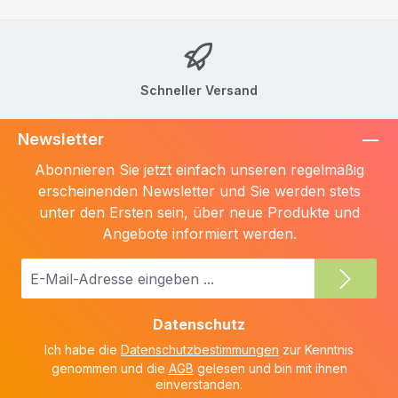
Schneller Versand
Newsletter
Abonnieren Sie jetzt einfach unseren regelmäßig
erscheinenden Newsletter und Sie werden stets
unter den Ersten sein, über neue Produkte und
Angebote informiert werden.
E-
Mail-
Adresse
Datenschutz
*
Ich habe die
Datenschutzbestimmungen
zur Kenntnis
genommen und die
AGB
gelesen und bin mit ihnen
einverstanden.