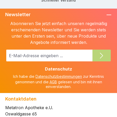
Schneller Versand
Newsletter
Abonnieren Sie jetzt einfach unseren regelmäßig
erscheinenden Newsletter und Sie werden stets
unter den Ersten sein, über neue Produkte und
Angebote informiert werden.
E-
Mail-
Adresse
Datenschutz
*
Ich habe die
Datenschutzbestimmungen
zur Kenntnis
genommen und die
AGB
gelesen und bin mit ihnen
einverstanden.
Kontaktdaten
Metatron Apotheke e.U.
Oswaldgasse 65