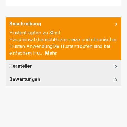
Beschreibung
Hustentropfen zu 30ml
HaupteinsatzbereichHustenreize und chronischer
Husten AnwendungDie Hustentropfen sind bei
einfachem Hu…
Mehr
Hersteller
Bewertungen