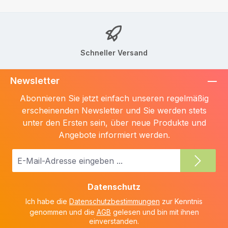
Schneller Versand
Newsletter
Abonnieren Sie jetzt einfach unseren regelmäßig
erscheinenden Newsletter und Sie werden stets
unter den Ersten sein, über neue Produkte und
Angebote informiert werden.
E-
Mail-
Adresse
Datenschutz
*
Ich habe die
Datenschutzbestimmungen
zur Kenntnis
genommen und die
AGB
gelesen und bin mit ihnen
einverstanden.