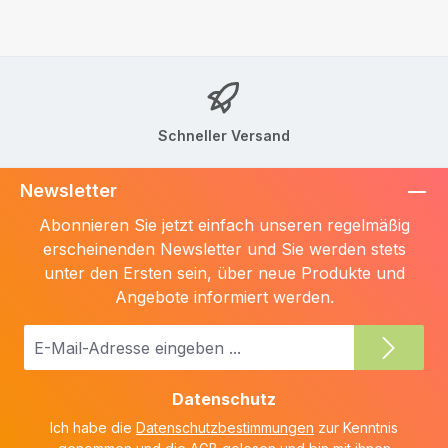
Schneller Versand
Newsletter
Abonnieren Sie jetzt einfach unseren regelmäßig
erscheinenden Newsletter und Sie werden stets
unter den Ersten sein, über neue Produkte und
Angebote informiert werden.
E-
Mail-
Adresse
Datenschutz
*
Ich habe die
Datenschutzbestimmungen
zur Kenntnis