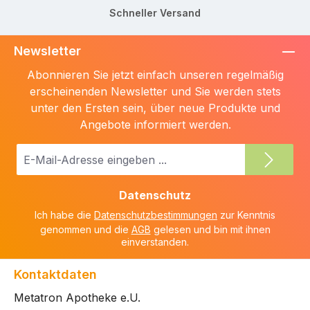
Schneller Versand
Newsletter
Abonnieren Sie jetzt einfach unseren regelmäßig
erscheinenden Newsletter und Sie werden stets
unter den Ersten sein, über neue Produkte und
Angebote informiert werden.
E-
Mail-
Adresse
Datenschutz
*
Ich habe die
Datenschutzbestimmungen
zur Kenntnis
genommen und die
AGB
gelesen und bin mit ihnen
einverstanden.
Kontaktdaten
Metatron Apotheke e.U.