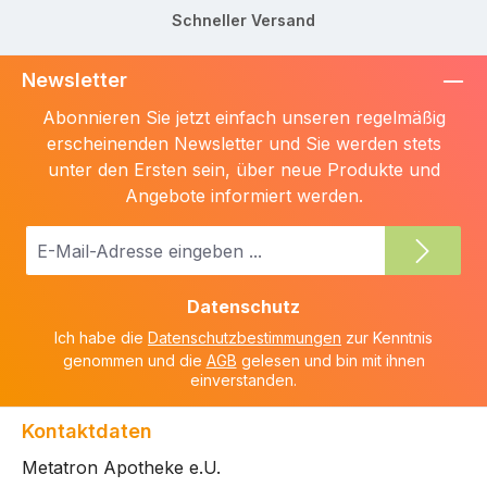
Schneller Versand
Newsletter
Abonnieren Sie jetzt einfach unseren regelmäßig
erscheinenden Newsletter und Sie werden stets
unter den Ersten sein, über neue Produkte und
Angebote informiert werden.
E-
Mail-
Adresse
Datenschutz
*
Ich habe die
Datenschutzbestimmungen
zur Kenntnis
genommen und die
AGB
gelesen und bin mit ihnen
einverstanden.
Kontaktdaten
Metatron Apotheke e.U.