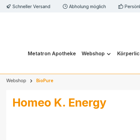
Schneller Versand
Abholung möglich
Persön
springen
Zur Hauptnavigation springen
Metatron Apotheke
Webshop
Körperli
Webshop
BioPure
Homeo K. Energy
Bildergalerie überspringen