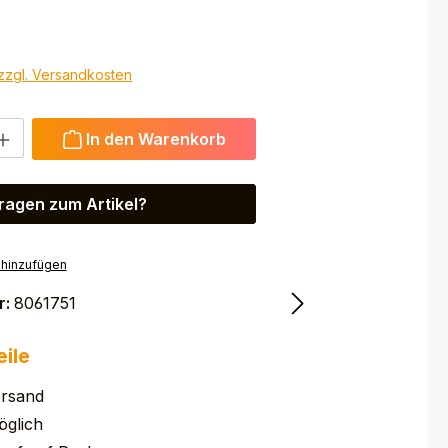
 zzgl. Versandkosten
 Gib den gewünschten Wert ein oder benutze die Schaltfl
In den Warenkorb
ragen zum Artikel?
 hinzufügen
r:
8061751
eile
ersand
glich