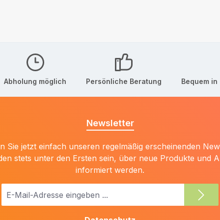
Abholung möglich
Persönliche Beratung
Bequem in 
Newsletter
 Sie jetzt einfach unseren regelmäßig erscheinenden New
den stets unter den Ersten sein, über neue Produkte und 
informiert werden.
E-
Mail-
Adresse