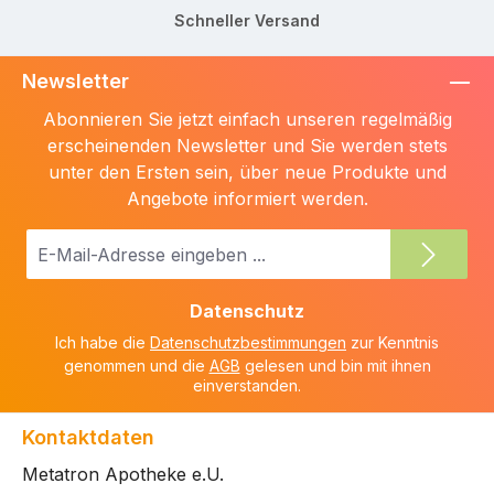
Schneller Versand
Newsletter
Abonnieren Sie jetzt einfach unseren regelmäßig
erscheinenden Newsletter und Sie werden stets
unter den Ersten sein, über neue Produkte und
Angebote informiert werden.
E-
Mail-
Adresse
Datenschutz
*
Ich habe die
Datenschutzbestimmungen
zur Kenntnis
genommen und die
AGB
gelesen und bin mit ihnen
einverstanden.
Kontaktdaten
Metatron Apotheke e.U.