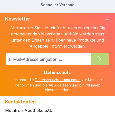
Schneller Versand
Newsletter
Abonnieren Sie jetzt einfach unseren regelmäßig
erscheinenden Newsletter und Sie werden stets
unter den Ersten sein, über neue Produkte und
Angebote informiert werden.
E-
Mail-
Adresse
Datenschutz
*
Ich habe die
Datenschutzbestimmungen
zur Kenntnis
genommen und die
AGB
gelesen und bin mit ihnen
einverstanden.
Kontaktdaten
Metatron Apotheke e.U.