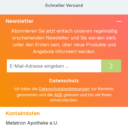
Schneller Versand
Newsletter
Abonnieren Sie jetzt einfach unseren regelmäßig
erscheinenden Newsletter und Sie werden stets
unter den Ersten sein, über neue Produkte und
Angebote informiert werden.
E-
Mail-
Adresse
Datenschutz
*
Ich habe die
Datenschutzbestimmungen
zur Kenntnis
genommen und die
AGB
gelesen und bin mit ihnen
einverstanden.
Kontaktdaten
Metatron Apotheke e.U.