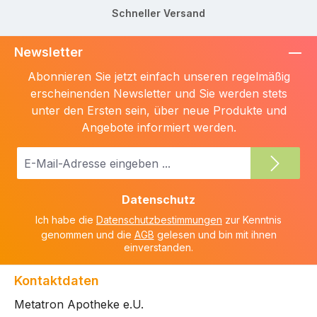
Schneller Versand
Newsletter
Abonnieren Sie jetzt einfach unseren regelmäßig
erscheinenden Newsletter und Sie werden stets
unter den Ersten sein, über neue Produkte und
Angebote informiert werden.
E-
Mail-
Adresse
Datenschutz
*
Ich habe die
Datenschutzbestimmungen
zur Kenntnis
genommen und die
AGB
gelesen und bin mit ihnen
einverstanden.
Kontaktdaten
Metatron Apotheke e.U.