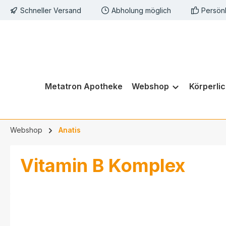
Schneller Versand
Abholung möglich
Persön
springen
Zur Hauptnavigation springen
Metatron Apotheke
Webshop
Körperli
Webshop
Anatis
Vitamin B Komplex
Bildergalerie überspringen