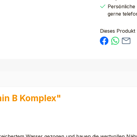
Persönliche
gerne telefo
Dieses Produkt
min B Komplex"
ichertem Wasser gezogen und bauen die wertvollen Nährsto