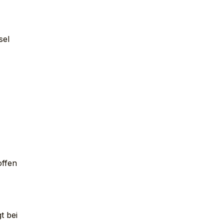
sel
offen
t bei