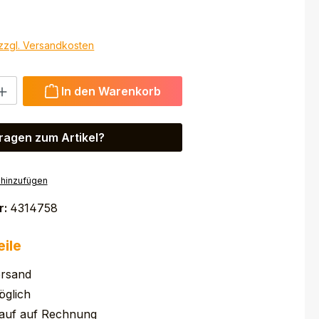
 zzgl. Versandkosten
 Gib den gewünschten Wert ein oder benutze die Schaltfl
In den Warenkorb
ragen zum Artikel?
 hinzufügen
r:
4314758
eile
ersand
glich
auf auf Rechnung