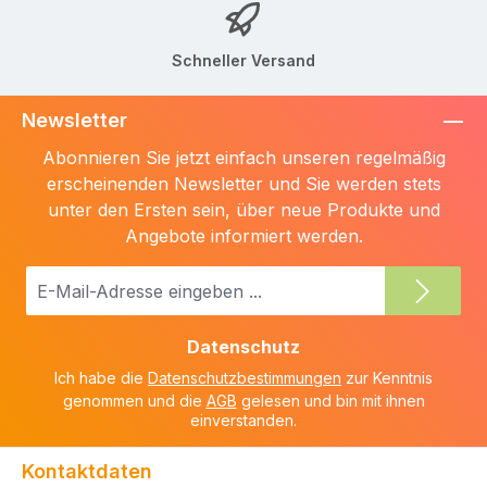
Schneller Versand
Newsletter
Abonnieren Sie jetzt einfach unseren regelmäßig
erscheinenden Newsletter und Sie werden stets
unter den Ersten sein, über neue Produkte und
Angebote informiert werden.
E-
Mail-
Adresse
Datenschutz
*
Ich habe die
Datenschutzbestimmungen
zur Kenntnis
genommen und die
AGB
gelesen und bin mit ihnen
einverstanden.
Kontaktdaten